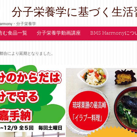
y
​分子栄養学に基づく生活
armony・分子栄養学
含む食品一覧
分子栄養学動画講座
BMS Harmonyに
都合により延期となりました。