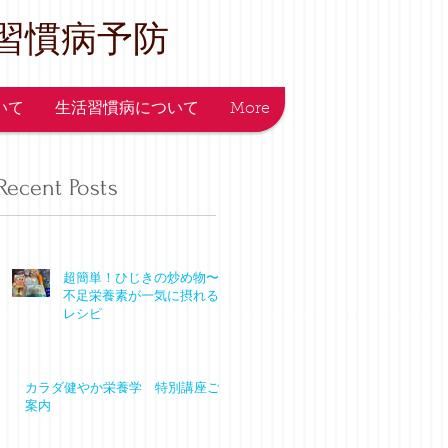
習慣病予防
ついて
生活習慣病について
More
Recent Posts
超簡単！ひじきの炒め物〜
不足栄養素が一気に摂れる
レシピ
カラダ健やか栄養学 特別講座ご
案内