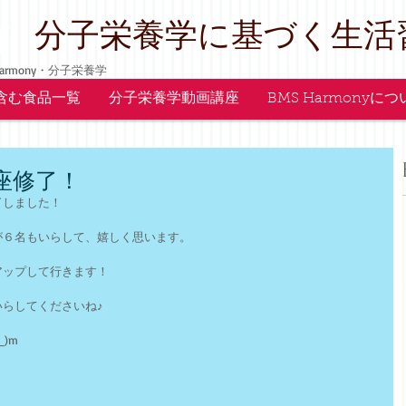
y
​分子栄養学に基づく生活
armony・分子栄養学
含む食品一覧
分子栄養学動画講座
BMS Harmonyに
座修了！
しました！ 
６名もいらして、嬉しく思います。 
ップして行きます！ 
らしてくださいね♪ 
)m 