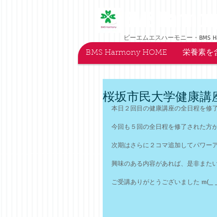
BMS Harmon
ビーエムエスハーモニー・BMS H
BMS Harmony HOME
栄養素を
桜坂市民大学健康講
本日２回目の健康講座の全日程を修了
今回も５回の全日程を修了された方が
次期はさらに２コマ追加してパワーア
興味のある内容があれば、是非またい
ご受講ありがとうございました m(_ _