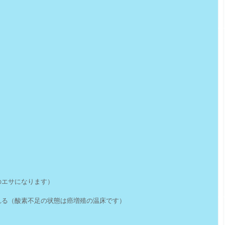
のエサになります）
れる（酸素不足の状態は癌増殖の温床です）