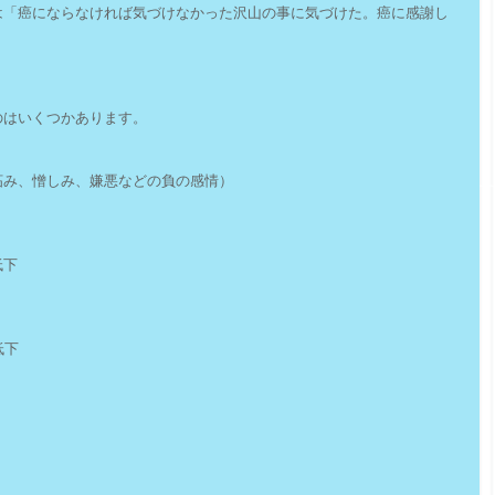
は「癌にならなければ気づけなかった沢山の事に気づけた。癌に感謝し
のはいくつかあります。
妬み、憎しみ、嫌悪などの負の感情）
低下
低下