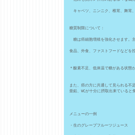
　キャベツ、ニンニク、椎茸、舞茸
糖質制限について：
　糖は癌細胞増殖を強化させます。
食品、外食、ファストフードなどを
＊酸素不足、低体温で糖がある状態
また、癌の方に共通して見られる不足
亜鉛、VCが十分に摂取出来ていると
メニューの一例
・生のグレープフルーツジュース