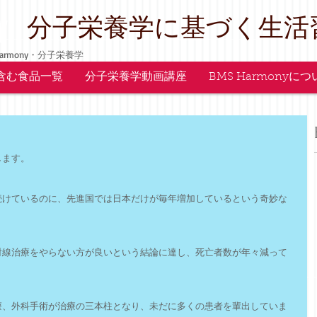
y
​分子栄養学に基づく生活
armony・分子栄養学
含む食品一覧
分子栄養学動画講座
BMS Harmonyに
します。
続けているのに、先進国では日本だけが毎年増加しているという奇妙な
射線治療をやらない方が良いという結論に達し、死亡者数が年々減って
療、外科手術が治療の三本柱となり、未だに多くの患者を輩出していま