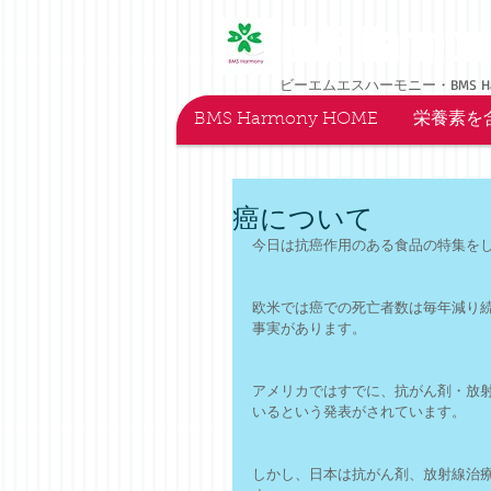
BMS Harmon
ビーエムエスハーモニー・BMS H
BMS Harmony HOME
栄養素を
癌について
今日は抗癌作用のある食品の特集を
欧米では癌での死亡者数は毎年減り
事実があります。
アメリカではすでに、抗がん剤・放
いるという発表がされています。
しかし、日本は抗がん剤、放射線治