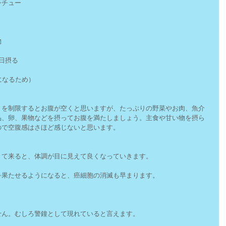
シチュー
物
日摂る
になるため）
）を制限するとお腹が空くと思いますが、たっぷりの野菜やお肉、魚介
品、卵、果物などを摂ってお腹を満たしましょう。主食や甘い物を摂ら
ので空腹感はさほど感じないと思います。
りて来ると、体調が目に見えて良くなっていきます。
を果たせるようになると、癌細胞の消滅も早まります。
せん。むしろ警鐘として現れていると言えます。