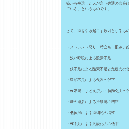
癌から生還した人が言う共通の言葉
ている」というものです。
さて、癌を引き起こす原因となるも
・ストレス（怒り、苛立ち、恨み、
・浅い呼吸による酸素不足
・鉄不足による酸素不足と免疫力の
・亜鉛不足による代謝の低下
・VC不足による免疫力・抗酸化力の
・糖の過多による癌細胞の増殖
・低体温による癌細胞の増殖
・VE不足による抗酸化力の低下