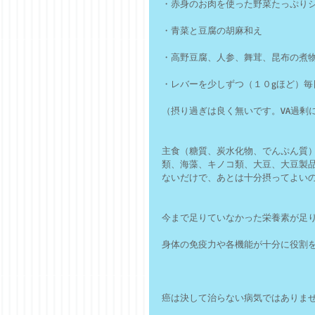
・赤身のお肉を使った野菜たっぷり
・青菜と豆腐の胡麻和え
・高野豆腐、人参、舞茸、昆布の煮
・レバーを少しずつ（１０gほど）毎
（摂り過ぎは良く無いです。VA過剰
主食（糖質、炭水化物、でんぷん質
類、海藻、キノコ類、大豆、大豆製
ないだけで、あとは十分摂ってよい
今まで足りていなかった栄養素が足
身体の免疫力や各機能が十分に役割
癌は決して治らない病気ではありま