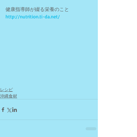
健康指導師が綴る栄養のこと　
http://nutrition.ti-da.net/
レシピ
沖縄食材