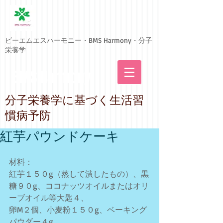
ビーエムエスハーモニー・BMS Harmony・分子
栄養学
BMS Harmony
​分子栄養学に基づく生活習
慣病予防
紅芋パウンドケーキ
材料：
紅芋１５０g（蒸して潰したもの）、黒
糖９０g、ココナッツオイルまたはオリ
ーブオイル等大匙４、
卵M２個、小麦粉１５０g、ベーキング
パウダー４g