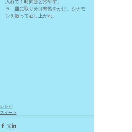
入れて１時間ほど冷やす。
５　皿に取り分け蜂蜜をかけ、シナモ
ンを振って召し上がれ。
レシピ
スイーツ