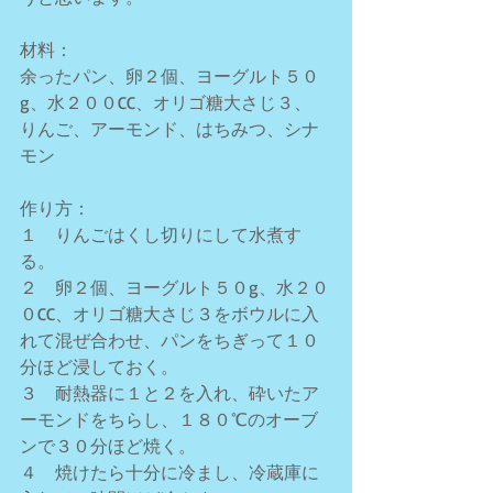
材料：
余ったパン、卵２個、ヨーグルト５０
g、水２００CC、オリゴ糖大さじ３、
りんご、アーモンド、はちみつ、シナ
モン
作り方：
１　りんごはくし切りにして水煮す
る。
２　卵２個、ヨーグルト５０g、水２０
０CC、オリゴ糖大さじ３をボウルに入
れて混ぜ合わせ、パンをちぎって１０
分ほど浸しておく。
３　耐熱器に１と２を入れ、砕いたア
ーモンドをちらし、１８０℃のオーブ
ンで３０分ほど焼く。
４　焼けたら十分に冷まし、冷蔵庫に