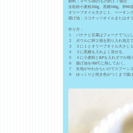
材料：４〜５cmのもの約１７個分
全粒粉小麦粉250g、黒糖100g、卵M
オリーブオイル大さじ１、ベーキング
揚げ油：ココナッツオイルまたはオ
作り方：
１　バナナと豆腐はフォークでつぶ
２　ボウルに卵２個を割り入れ泡立
３　２に１とオリーブオイル大さじ
４　３に黒糖を入れよく混ぜる。
５　４に小麦粉とB.Pを入れダマが
６　揚げ油を160℃に熱しておく。
７　生地がやわからいのでスプーン
８　ゆっくりと焼き色がつくまで揚