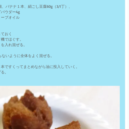
2個、バナナ１本、絹ごし豆腐60g（3/1丁）、
パウダー4g
リーブオイル
しておく
て機でほぐす。
１を入れ混ぜる。
残らないように全体をよく混ぜる。
２本ですくってまとめながら油に投入していく。
げる。