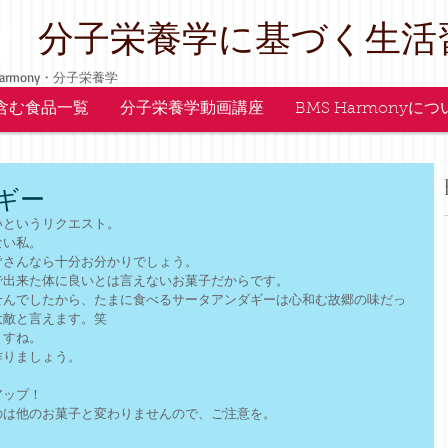
y
​分子栄養学に基づく生活
armony・分子栄養学
含む食品一覧
分子栄養学動画講座
BMS Harmonyに
ギー
いというリクエスト。
ない私。
皆さんなら十分お分かりでしょう。
で出来た体に良いとは言えないお菓子だからです。
せんでしたから、たまに食べるサータアンダギーは心和む故郷の味だっ
大敵と言えます。笑
ますね。
作りましょう。
アップ！
のは他のお菓子と変わりませんので、ご注意を。