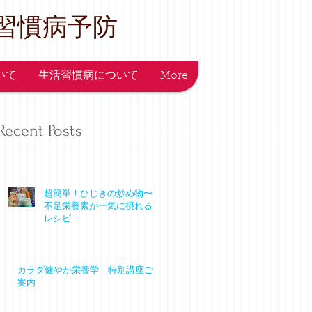
習慣病予防
ついて
生活習慣病について
More
Recent Posts
超簡単！ひじきの炒め物〜
不足栄養素が一気に摂れる
レシピ
カラダ健やか栄養学 特別講座ご
案内