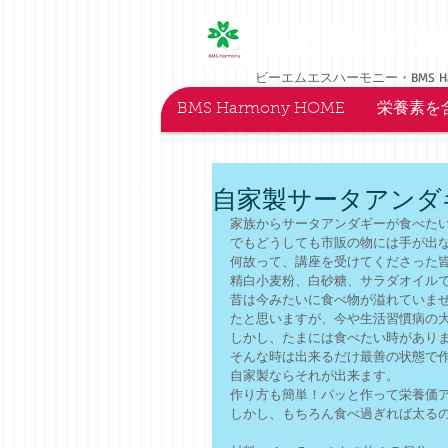
BMS Harmon
ビーエムエスハーモニー・BMS H
BMS Harmony HOME
栄養素を
自家製サータアンダ
家族からサータアンダギーが食べた
でもどうしても市販の物には手が出
何故って、講座を受けてくださった
精白小麦粉、白砂糖、サラダオイル
昔は今みたいに食べ物が溢れていま
たと思いますが、今や生活習慣病の
しかし、たまには食べたい時があり
そんな時は出来るだけ最善の状態で
自家製ならそれが出来ます。
作り方も簡単！パッと作って栄養価
しかし、もちろん食べ過ぎれば太る