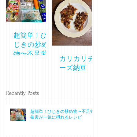
超簡単！ひ
じきの炒め
物〜不足栄
カリカリチ
養素が一気
ーズ納豆
に摂れるレ
シピ
Recantly Posts
超簡単！ひじきの炒め物〜不足栄
養素が一気に摂れるレシピ