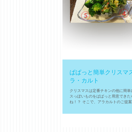
ぱぱっと簡単クリスマ
ラ・カルト
クリスマスは定番チキンの他に簡単
スっぽいものをぱぱっと用意できた
ね！？ そこで、アラカルトのご提案
ー： １ トマトエッグ ２ 枝豆ス
ックシュリンプ ４ アボカドの生春
コリー 材料と作り方：...