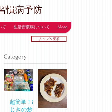
習慣病予防
ついて
生活習慣病について
More
トップへ戻る
Category
超簡単！ひ
じきの炒め