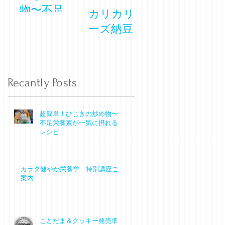
物〜不足栄
カリカリチ
養素が一気
ーズ納豆
た
に摂れるレ
ク
今
シピ
っ
Recantly Posts
超簡単！ひじきの炒め物〜
不足栄養素が一気に摂れる
レシピ
カラダ健やか栄養学 特別講座ご
案内
ことだま＆クッキー発売準