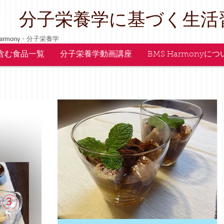
y
​分子栄養学に基づく生活
armony・分子栄養学
含む食品一覧
分子栄養学動画講座
BMS Harmonyに