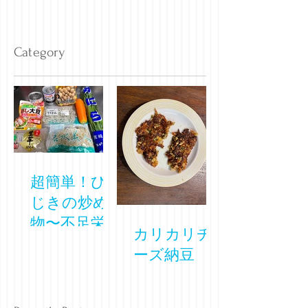
トップへ戻る
Category
超簡単！ひ
じきの炒め
物〜不足栄
カリカリチ
養素が一気
ーズ納豆
に摂れるレ
シピ