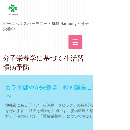
ビーエムエスハーモニー・BMS Harmony・分子
栄養学
BMS Harmony
​分子栄養学に基づく生活習
慣病予防
カラダ健やか栄養学 特別講座ご案
内
沖縄市にある「ペアーレ沖縄・タピック」の特別講座
を行います。 秋冬を健やかに過ごす「腸内環境の整え
方」「油の摂り方」「重要栄養素」 についてお話しし
ます。 身体を内側から整え、免疫力アップ＆ハリツヤ
肌を目指しませんか？ 日時：９月２０日（金） １