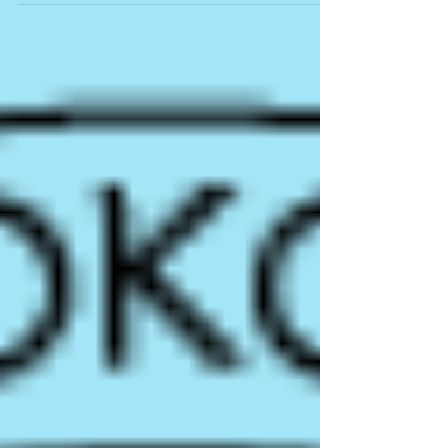
０：３０〜１２：００...